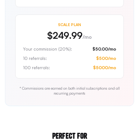
SCALE
PLAN
$249.99
/mo
Your commission (20%):
$50.00
/mo
10 referrals:
$
500
/mo
100 referrals:
$
5000
/mo
* Commissions are earned on both initial subscriptions and all
recurring payments
Perfect For