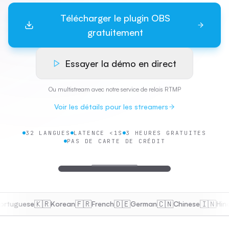
Pricing
Télécharger le plugin OBS
Basic: $9.99/month — 10 hours, up to 2 languages, custom voi
gratuitement
Starter: $27.99/month — 25 hours, up to 3 languages, multi-pl
Pro: $67.99/month — 80 hours, up to 7 languages, live voice 
Scale: $249.99/month — 250 hours, 15+ languages, dedicated s
Essayer la démo en direct
Ou multistream avec notre service de relais RTMP
Voir les détails pour les streamers
32 LANGUES
LATENCE <1S
3 HEURES GRATUITES
PAS DE CARTE DE CRÉDIT
🇰🇷
🇫🇷
🇩🇪
🇨🇳
🇮🇳
🇸
uguese
Korean
French
German
Chinese
Hindi