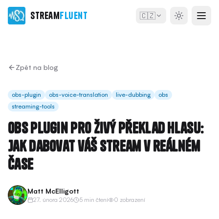
Stream
Fluent
🇨🇿
Zpět na blog
obs-plugin
obs-voice-translation
live-dubbing
obs
streaming-tools
OBS Plugin pro živý překlad hlasu:
Jak dabovat váš stream v reálném
čase
Matt McElligott
27. února 2026
5 min čtení
0 zobrazení