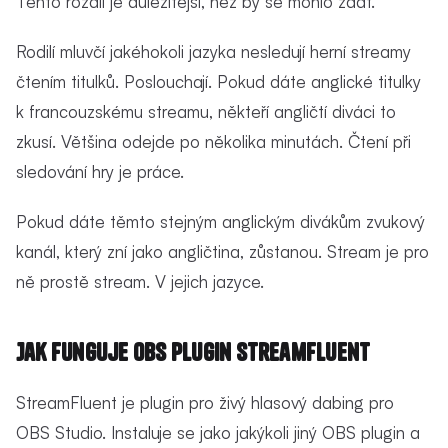
Tento rozdíl je důležitější, než by se mohlo zdát.
Rodilí mluvčí jakéhokoli jazyka nesledují herní streamy
čtením titulků. Poslouchají. Pokud dáte anglické titulky
k francouzskému streamu, někteří angličtí diváci to
zkusí. Většina odejde po několika minutách. Čtení při
sledování hry je práce.
Pokud dáte těmto stejným anglickým divákům zvukový
kanál, který zní jako angličtina, zůstanou. Stream je pro
ně prostě stream. V jejich jazyce.
Jak funguje OBS Plugin StreamFluent
StreamFluent je plugin pro živý hlasový dabing pro
OBS Studio. Instaluje se jako jakýkoli jiný OBS plugin a