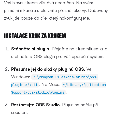
Váš hlavní stream zůstává nedotčen. Na svém
primárním kanálu stále zníte přesně jako vy. Dabovaný
zvuk jde pouze do cíle, který nakonfigurujete.
Instalace krok za krokem
Stáhněte si plugin.
Přejděte na streamfluent.ai a
stáhněte si OBS plugin pro váš operační systém.
Přesuňte jej do složky pluginů OBS.
Ve
Windows:
C:\Program Files\obs-studio\obs-
. Na Macu:
plugins\64bit
~/Library/Application
.
Support/obs-studio/plugins
Restartujte OBS Studio.
Plugin se načte při
spuštění.