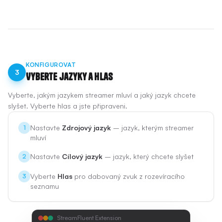
KONFIGUROVAT
3
Vyberte jazyky a hlas
Vyberte, jakým jazykem streamer mluví a jaký jazyk chcete
slyšet. Vyberte hlas a jste připraveni.
Nastavte
Zdrojový jazyk
– jazyk, kterým streamer
1
mluví
Nastavte
Cílový jazyk
– jazyk, který chcete slyšet
2
Vyberte
Hlas
pro dabovaný zvuk z rozevíracího
3
seznamu
StreamFluent Extension