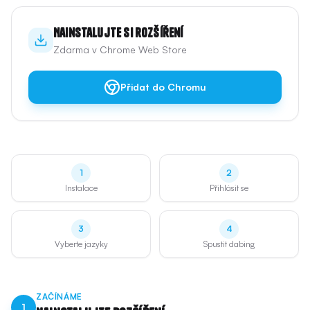
Nainstalujte si rozšíření
Zdarma v Chrome Web Store
Přidat do Chromu
1
2
Instalace
Přihlásit se
3
4
Vyberte jazyky
Spustit dabing
ZAČÍNÁME
1