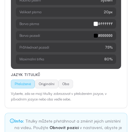
Rodina písem
System
Velikost písma
20px
Barva písma
#ffffff
Barva pozadí
#000000
Průhlednost pozadí
75%
Maximální šířka
80%
JAZYK TITULKŮ
Přeložené
Originální
Oba
Vyberte, zda se mají titulky zobrazovat v přeloženém jazyce, v
původním jazyce nebo oba vedle sebe.
Info
:
Titulky můžete přetáhnout a změnit jejich umístění
na videu. Použijte
Obnovit pozici
v nastavení, abyste je