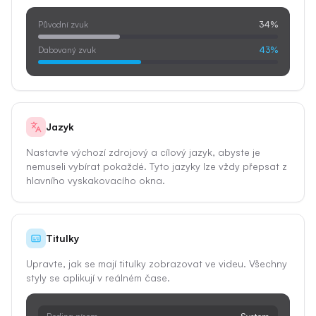
Původní zvuk
34%
Dabovaný zvuk
43%
Jazyk
Nastavte výchozí zdrojový a cílový jazyk, abyste je
nemuseli vybírat pokaždé. Tyto jazyky lze vždy přepsat z
hlavního vyskakovacího okna.
Titulky
Upravte, jak se mají titulky zobrazovat ve videu. Všechny
styly se aplikují v reálném čase.