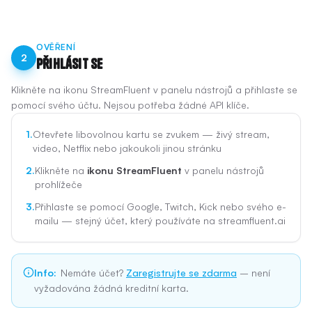
OVĚŘENÍ
2
Přihlásit se
Klikněte na ikonu StreamFluent v panelu nástrojů a přihlaste se
pomocí svého účtu. Nejsou potřeba žádné API klíče.
1.
Otevřete libovolnou kartu se zvukem — živý stream,
video, Netflix nebo jakoukoli jinou stránku
2.
Klikněte na
ikonu StreamFluent
v panelu nástrojů
prohlížeče
3.
Přihlaste se pomocí Google, Twitch, Kick nebo svého e-
mailu — stejný účet, který používáte na streamfluent.ai
Info
:
Nemáte účet?
Zaregistrujte se zdarma
– není
vyžadována žádná kreditní karta.