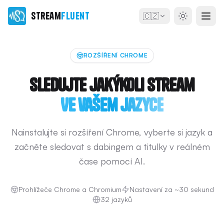
Stream
Fluent
🇨🇿
ROZŠÍŘENÍ CHROME
Sledujte jakýkoli stream
Ve vašem jazyce
Nainstalujte si rozšíření Chrome, vyberte si jazyk a
začněte sledovat s dabingem a titulky v reálném
čase pomocí AI.
Prohlížeče Chrome a Chromium
Nastavení za ~30 sekund
32 jazyků