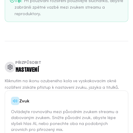
Tip
:
Při používání rozšíření používejte sluchátka, abyste
zabránili zpětné vazbě mezi zvukem streamu a
reproduktory.
PŘIZPŮSOBIT
Nastavení
Kliknutím na ikonu ozubeného kola ve vyskakovacím okně
rozšíření získáte přístup k nastavení zvuku, jazyka a titulků.
Zvuk
Ovládejte rovnováhu mezi původním zvukem streamu a
dabovaným zvukem. Snižte původní zvuk, abyste lépe
slyšeli hlas AI, nebo ponechte oba na podobných
úrovních pro přirozený mix.