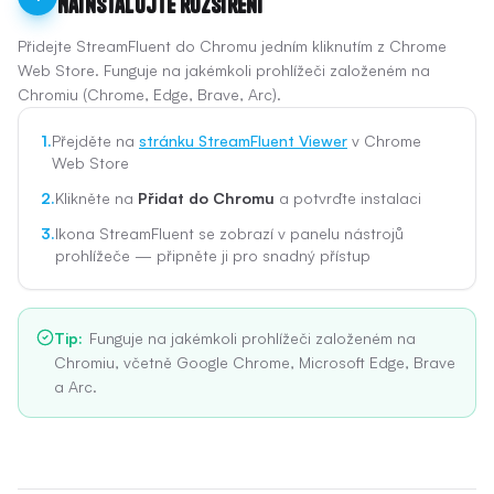
Nainstalujte rozšíření
Přidejte StreamFluent do Chromu jedním kliknutím z Chrome
Web Store. Funguje na jakémkoli prohlížeči založeném na
Chromiu (Chrome, Edge, Brave, Arc).
1.
Přejděte na
stránku StreamFluent Viewer
v Chrome
Web Store
2.
Klikněte na
Přidat do Chromu
a potvrďte instalaci
3.
Ikona StreamFluent se zobrazí v panelu nástrojů
prohlížeče — připněte ji pro snadný přístup
Tip
:
Funguje na jakémkoli prohlížeči založeném na
Chromiu, včetně Google Chrome, Microsoft Edge, Brave
a Arc.