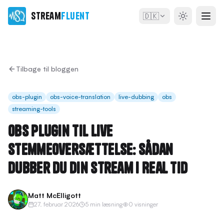
Stream
Fluent
🇩🇰
Tilbage til bloggen
obs-plugin
obs-voice-translation
live-dubbing
obs
streaming-tools
OBS Plugin til Live
Stemmeoversættelse: Sådan
Dubber du Din Stream i Real Tid
Matt McElligott
27. februar 2026
5 min læsning
0 visninger