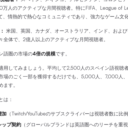
人のアクティブな月間視聴者。特にFIFA、League of Legen
utoにおいて、情熱的で熱心なコミュニティであり、強力なゲーム
者：
米国、英国、カナダ、オーストラリア、インド、および
々全体で、2億人以上のアクティブな月間視聴者。
ン語圏の市場の
4倍の規模
です。
適用してみましょう。平均して2,500人のスペイン語視聴
場のごく一部を獲得するだけでも、5,000人、7,000人、ま
めます。
とは：
増加
（Twitch/YouTubeのサブスクライバーは視聴者数に
シップ契約
（グローバルブランドは英語圏へのリーチを重視