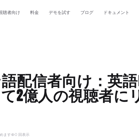
視聴者向け
料金
デモを試す
ブログ
ドキュメント
ン語配信者向け：英語
て2億人の視聴者に
読めます
0 回表示