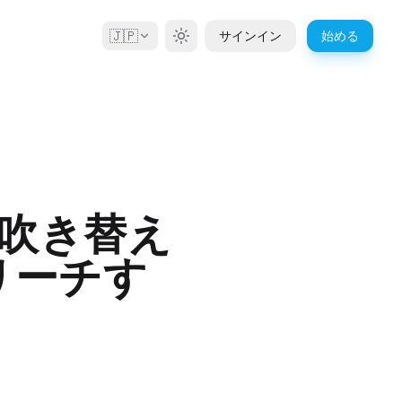
🇯🇵
サインイン
始める
吹き替え
リーチす