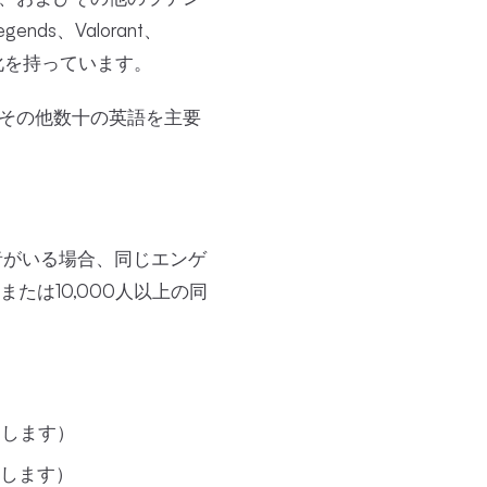
ds、Valorant、
文化を持っています。
その他数十の英語を主要
者がいる場合、同じエンゲ
たは10,000人以上の同
比例します）
します）