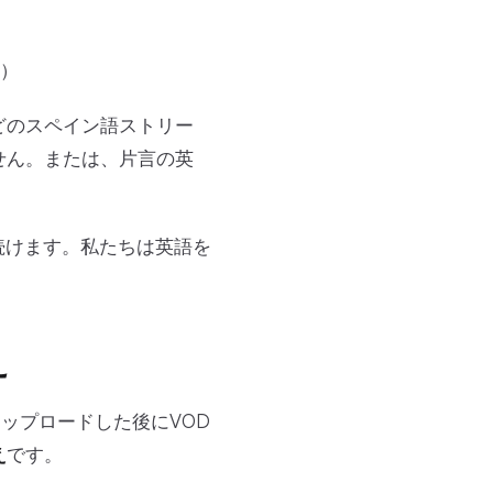
）
どのスペイン語ストリー
せん。または、片言の英
を続けます。私たちは英語を
え
にアップロードした後にVOD
え
です。