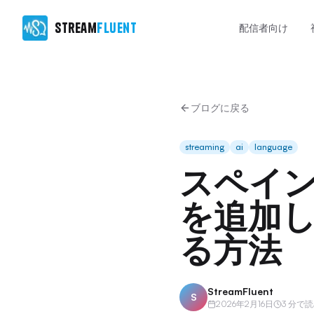
Stream
Fluent
配信者向け
ブログに戻る
streaming
ai
language
スペイ
を追加し
る方法
StreamFluent
S
2026年2月16日
3 分で