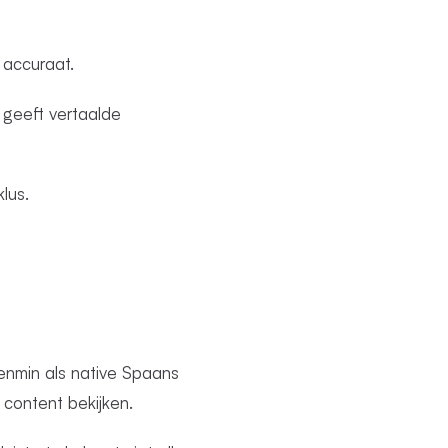
 accuraat.
 geeft vertaalde
klus.
enmin als native Spaans
content bekijken.