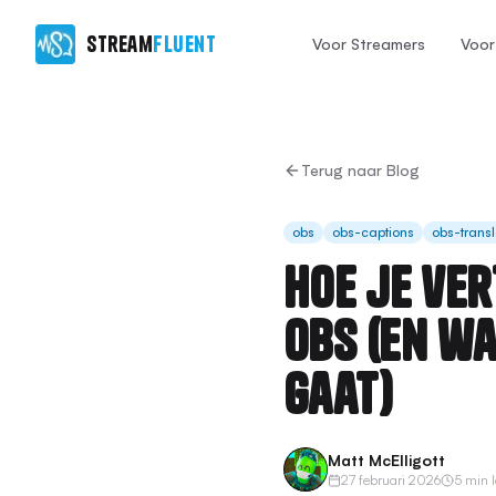
Stream
Fluent
Voor Streamers
Voor 
Terug naar Blog
obs
obs-captions
obs-transl
Hoe je ve
OBS (en w
gaat)
Matt McElligott
27 februari 2026
5 min 