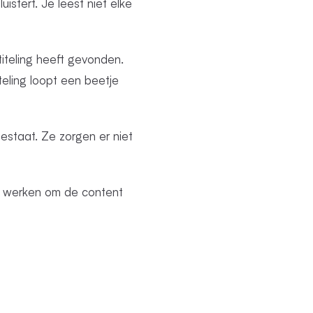
uistert. Je leest niet elke
iteling heeft gevonden.
teling loopt een beetje
bestaat. Ze zorgen er niet
t te werken om de content