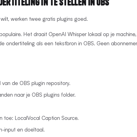
dertiteling in te Stellen in OBS
e wilt, werken twee gratis plugins goed.
opulaire. Het draait OpenAI Whisper lokaal op je machine, 
lde ondertiteling als een tekstbron in OBS. Geen abonneme
van de OBS plugin repository.
nden naar je OBS plugins folder.
 toe: LocalVocal Caption Source.
n-input en doeltaal.