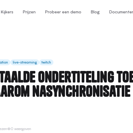
Kijkers
Prijzen
Probeer een demo
Blog
Documente
ation
live-streaming
twitch
rtaalde ondertiteling to
aarom nasynchronisatie
lezen
0 weergaven