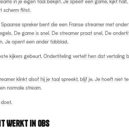
ams in je eigen taal bekijkt. Je speelt een game, kijkt half, l
 scherm flitst.
en Spaanse spreker bent die een Franse streamer met ondert
egels. De game is snel. De streamer praat snel. De onderti
en. Je opent een ander tabblad.
te kijkers gebeurt. Ondertiteling vertelt hen dat vertaling 
reamer klinkt alsof hij je taal spreekt, blijf je. Je hoeft nie
 een normale stream.
 doet.
t Werkt in OBS