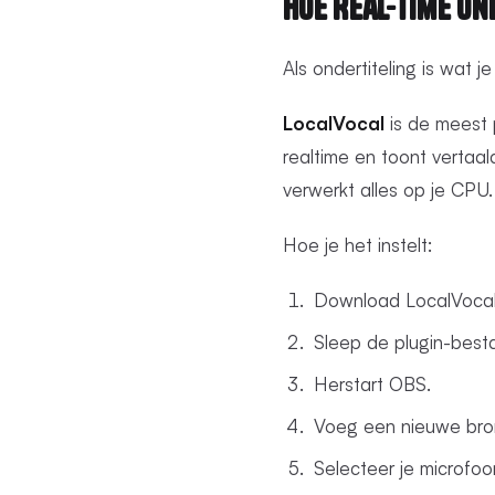
Hoe Real-Time On
Als ondertiteling is wat j
LocalVocal
is de meest p
realtime en toont vertaa
verwerkt alles op je CPU.
Hoe je het instelt:
Download LocalVocal 
Sleep de plugin-besta
Herstart OBS.
Voeg een nieuwe bron
Selecteer je microfoo