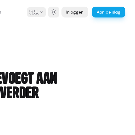
🇳🇱
n
Inloggen
Aan de slag
evoegt aan
 verder