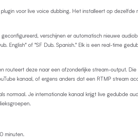
lugin voor live voice dubbing. Het installeert op dezelfde 
 geconfigureerd, verschijnen er automatisch nieuwe audiob
Dub. English" of "SF Dub. Spanish." Elk is een real-time gedu
n routeert deze naar een afzonderlijke stream-output. Die
ouTube kanaal, of ergens anders dat een RTMP stream acc
s normaal. Je internationale kanaal krijgt live gedubde au
ieksgroepen.
10 minuten.