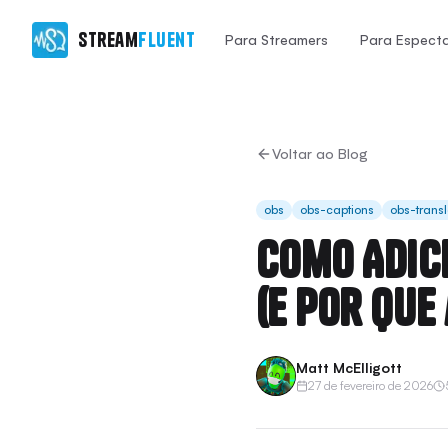
Stream
Fluent
Para Streamers
Para Espect
Voltar ao Blog
obs
obs-captions
obs-transl
Como Adic
(E Por Que
Matt McElligott
27 de fevereiro de 2026