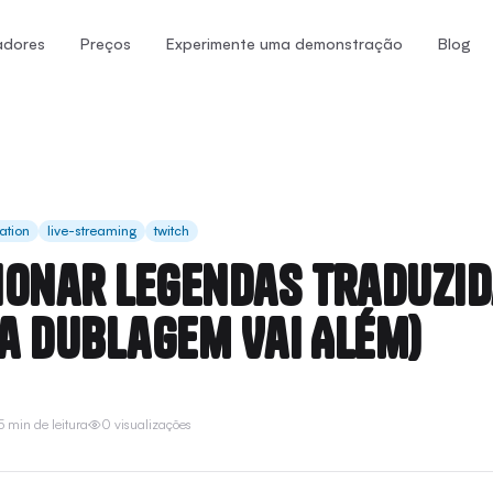
adores
Preços
Experimente uma demonstração
Blog
ation
live-streaming
twitch
ionar Legendas Traduzid
 a Dublagem Vai Além)
5 min de leitura
0 visualizações