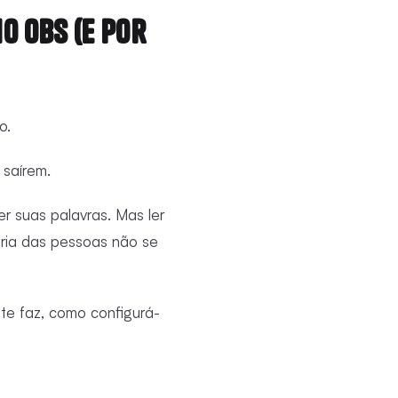
o OBS (E Por
o.
 saírem.
 suas palavras. Mas ler
oria das pessoas não se
te faz, como configurá-