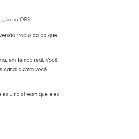
dução no OBS.
versão traduzida do que
ma, em tempo real. Você
se canal ouvem você
eles uma stream que eles