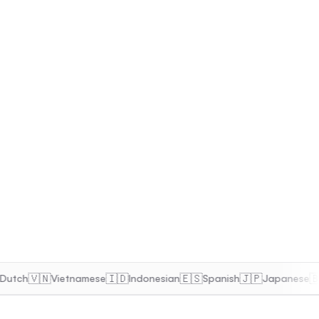
🇻🇳
🇮🇩
🇪🇸
🇯🇵
🇧🇷
ch
Vietnamese
Indonesian
Spanish
Japanese
P