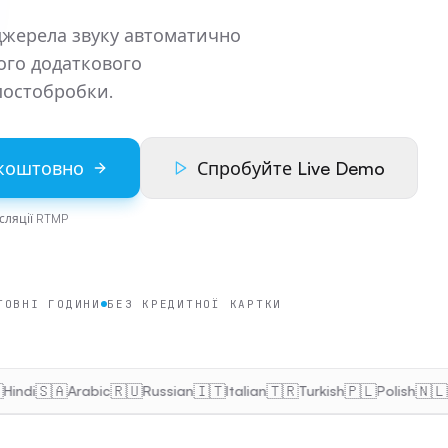
 джерела звуку автоматично
ce TTS, voice cloning preview
кого додаткового
atform RTMP relay, voice cloning preview
постобробки.
cloning on stream
upport, live voice cloning
зкоштовно
Спробуйте Live Demo
сляції RTMP
ТОВНІ ГОДИНИ
БЕЗ КРЕДИТНОЇ КАРТКИ
🇸🇦
🇷🇺
🇮🇹
🇹🇷
🇵🇱
🇳🇱
i
Arabic
Russian
Italian
Turkish
Polish
Dut