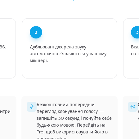
2
3
BS.
Дубльовані джерела звуку
Вка
автоматично з'являються у вашому
на 
мікшері.
Безкоштовний попередній
титри
перегляд клонування голосу —
запишіть 30 секунд і почуйте себе
будь-якою мовою. Перейдіть на
Pro, щоб використовувати його в
прямому ефірі.