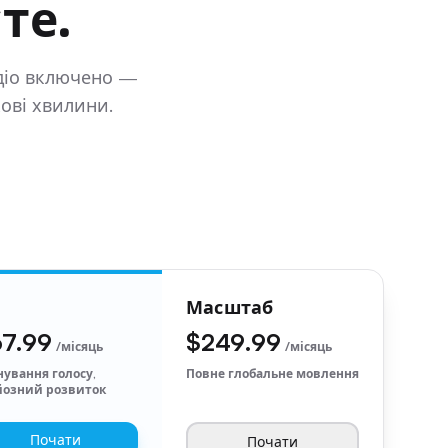
те.
удіо включено —
ові хвилини.
o
Масштаб
7.99
$249.99
/місяць
/місяць
нування голосу,
Повне глобальне мовлення
йозний розвиток
Почати
Почати