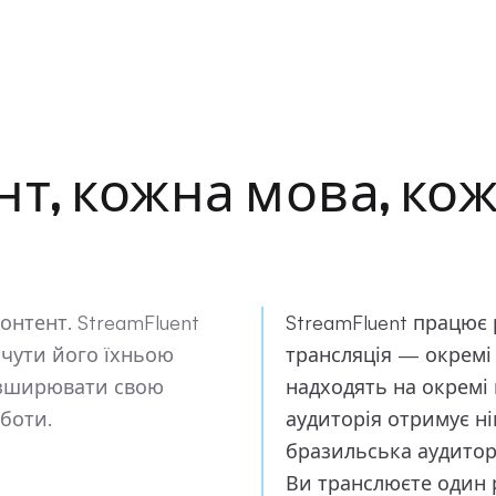
т, кожна мова, ко
нтент. StreamFluent
StreamFluent працює 
 чути його їхньою
трансляція — окремі
зширювати свою
надходять на окремі
боти.
аудиторія отримує н
бразильська аудитор
Ви транслюєте один р