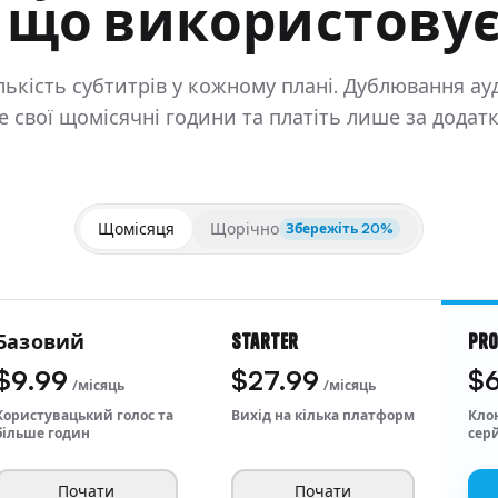
, що використовує
ькість субтитрів у кожному плані. Дублювання а
 свої щомісячні години та платіть лише за додатк
Щомісяця
Щорічно
Збережіть 20%
Базовий
Starter
Pr
$9.99
$27.99
$6
/місяць
/місяць
Користувацький голос та
Вихід на кілька платформ
Кло
більше годин
сер
Почати
Почати