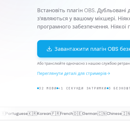
Pricing
Встановіть плагін OBS. Дубльовані
Basic: $9.99/month — 10 hours, up to 2 languages, custom voi
з'являються у вашому мікшері. Нія
Starter: $27.99/month — 25 hours, up to 3 languages, multi-pl
програмного забезпечення. Ніякої 
Pro: $67.99/month — 80 hours, up to 7 languages, live voice 
Scale: $249.99/month — 250 hours, 15+ languages, dedicated s
Завантажити плагін OBS бе
Або транслюйте одночасно з нашою службою ретран
Переглянути деталі для стримерів
32 МОВИ
<1 СЕКУНДИ ЗАТРИМКИ
3 БЕЗКОШ
🇰🇷
🇫🇷
🇩🇪
🇨🇳
🇮🇳
ortuguese
Korean
French
German
Chinese
Hind