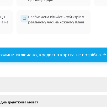
 ЦП.
Необмежена кількість субтитрів у
 а не
реальному часі на кожному плані
години включено, кредитна картка не потрібна
одна додаткова мова?