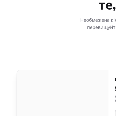
те
Необмежена кіл
перевищуйте
Features