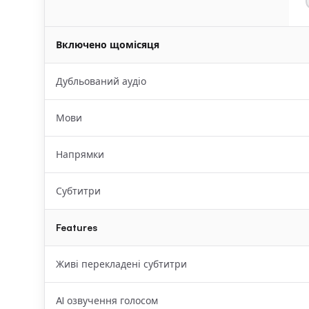
Включено щомісяця
Дубльований аудіо
Мови
Напрямки
Субтитри
Features
Живі перекладені субтитри
AI озвучення голосом