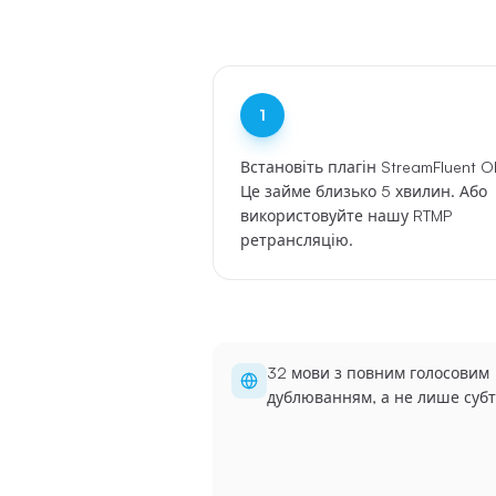
1
Встановіть плагін StreamFluent O
Це займе близько 5 хвилин. Або
використовуйте нашу RTMP
ретрансляцію.
32 мови з повним голосовим
дублюванням, а не лише суб