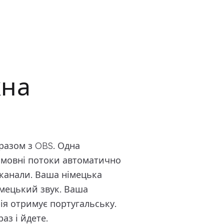
жна
разом з OBS. Одна
 мовні потоки автоматично
 канали. Ваша німецька
імецький звук. Ваша
ія отримує португальську.
аз і йдете.