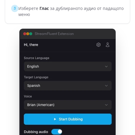
Изберете
Глас
за дублираното аудио от падащото
3
меню
StreamFluent Extension