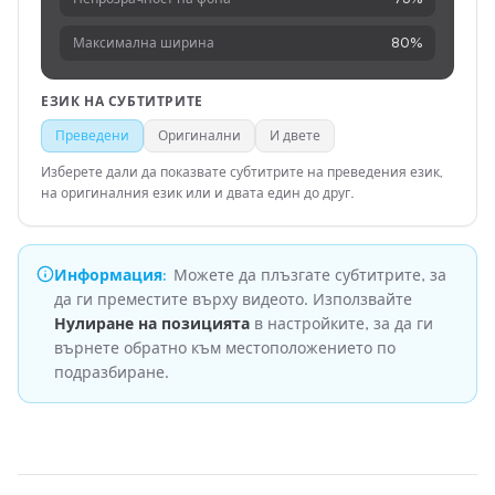
Максимална ширина
80%
ЕЗИК НА СУБТИТРИТЕ
Преведени
Оригинални
И двете
Изберете дали да показвате субтитрите на преведения език,
на оригиналния език или и двата един до друг.
Информация
:
Можете да плъзгате субтитрите, за
да ги преместите върху видеото. Използвайте
Нулиране на позицията
в настройките, за да ги
върнете обратно към местоположението по
подразбиране.