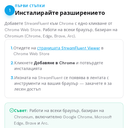
ПЪРВИ СТЪПКИ
1
Инсталирайте разширението
Добавете StreamFluent към Chrome с едно кликване от
Chrome Web Store. Работи на всеки браузър, базиран на
Chromium (Chrome, Edge, Brave, Arc).
1.
Отидете на
страницата StreamFluent Viewer
в
Chrome Web Store
2.
Кликнете
Добавяне в Chrome
и потвърдете
инсталацията
3.
Иконата на StreamFluent се появява в лентата с
инструменти на вашия браузър — закачете я за
лесен достъп
Съвет
:
Работи на всеки браузър, базиран на
Chromium, включително Google Chrome, Microsoft
Edge, Brave и Arc.