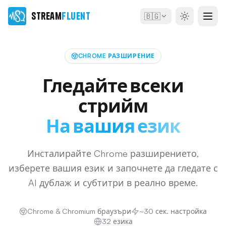
Stream
Fluent
🇧🇬
CHROME РАЗШИРЕНИЕ
Гледайте всеки
стрийм
На вашия език
Инсталирайте Chrome разширението,
изберете вашия език и започнете да гледате с
AI дублаж и субтитри в реално време.
Chrome & Chromium браузъри
~30 сек. настройка
32 езика