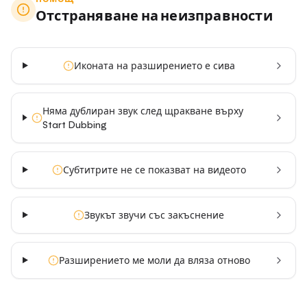
Отстраняване на неизправности
Иконата на разширението е сива
Няма дублиран звук след щракване върху
Start Dubbing
Субтитрите не се показват на видеото
Звукът звучи със закъснение
Разширението ме моли да вляза отново