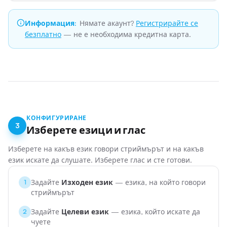
Информация
:
Нямате акаунт?
Регистрирайте се
безплатно
— не е необходима кредитна карта.
КОНФИГУРИРАНЕ
3
Изберете езици и глас
Изберете на какъв език говори стриймърът и на какъв
език искате да слушате. Изберете глас и сте готови.
Задайте
Изходен език
— езика, на който говори
1
стриймърът
Задайте
Целеви език
— езика, който искате да
2
чуете