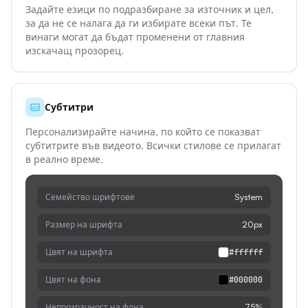
Задайте езици по подразбиране за източник и цел,
за да не се налага да ги избирате всеки път. Те
винаги могат да бъдат променени от главния
изскачащ прозорец.
Субтитри
Персонализирайте начина, по който се показват
субтитрите във видеото. Всички стилове се прилагат
в реално време.
Семейство шрифтове
System
Размер на шрифта
20px
Цвят на шрифта
#ffffff
Цвят на фона
#000000
Непрозрачност на фона
75%