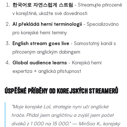
한국어로 자연스럽게 스트림
- Streamujte přirozeně
v korejštině, ukažte své dovednosti
AI překládá herní terminologii
- Specializováno
pro korejské herní termíny
English stream goes live
- Samostatný kanál s
přirozeným anglickým dabingem
Global audience learns
- Korejská herní
expertíza + anglická přístupnost
Úspěšné příběhy od korejských streamerů
"Moje korejské LoL strategie nyní učí anglické
hráče. Přidal jsem angličtinu a zvýšil jsem počet
diváků z 1 000 na 15 000." — MinSoo K., korejský