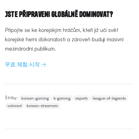
Jste připraveni globálně dominovat?
Připojte se ke korejským hráčům, kteří již učí svět
korejské herní dokonalosti a zároveň budují masivní
mezinárodní publikum.
무료 체험 시작 →
Štítky:
korean-gaming
k-gaming
esports
league-of-legends
valorant
korean-streamers