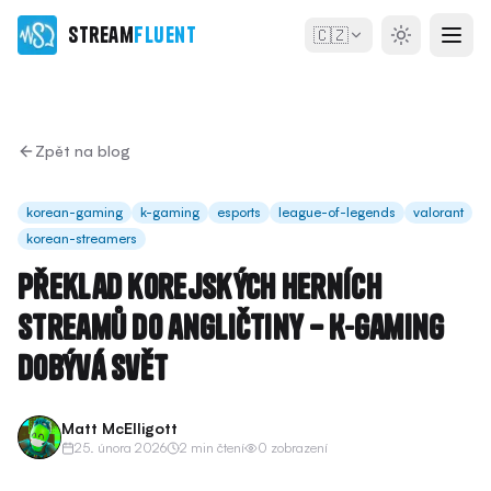
Stream
Fluent
🇨🇿
Zpět na blog
korean-gaming
k-gaming
esports
league-of-legends
valorant
korean-streamers
Překlad korejských herních
streamů do angličtiny – K-Gaming
dobývá svět
Matt McElligott
25. února 2026
2 min čtení
0 zobrazení