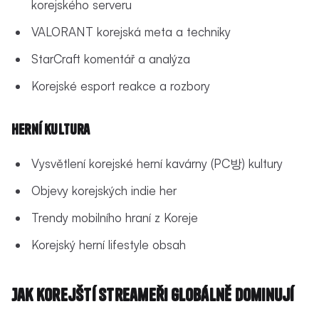
korejského serveru
VALORANT korejská meta a techniky
StarCraft komentář a analýza
Korejské esport reakce a rozbory
Herní kultura
Vysvětlení korejské herní kavárny (PC방) kultury
Objevy korejských indie her
Trendy mobilního hraní z Koreje
Korejský herní lifestyle obsah
Jak korejští streameři globálně dominují