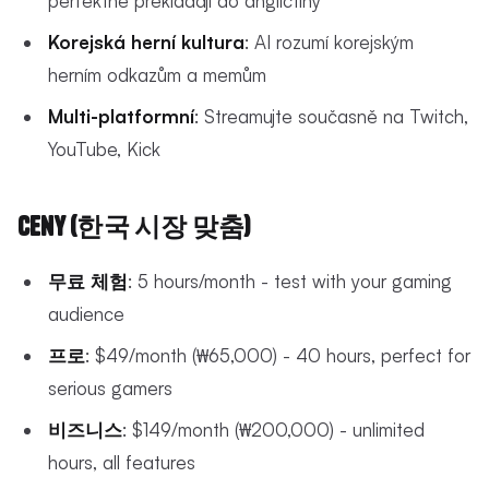
perfektně překládají do angličtiny
Korejská herní kultura
: AI rozumí korejským
herním odkazům a memům
Multi-platformní
: Streamujte současně na Twitch,
YouTube, Kick
Ceny (한국 시장 맞춤)
무료 체험
: 5 hours/month - test with your gaming
audience
프로
: $49/month (₩65,000) - 40 hours, perfect for
serious gamers
비즈니스
: $149/month (₩200,000) - unlimited
hours, all features