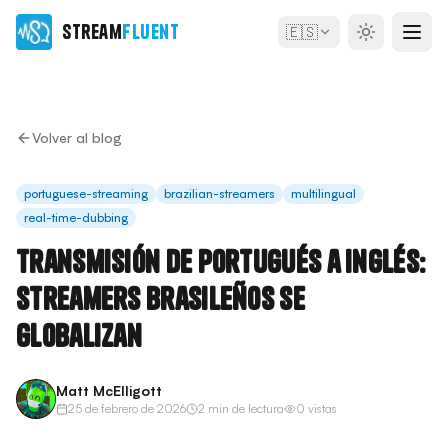
Stream
Fluent
🇪🇸
Volver al blog
portuguese-streaming
brazilian-streamers
multilingual
real-time-dubbing
Transmisión de portugués a inglés:
streamers brasileños se
globalizan
Matt McElligott
25 de febrero de 2026
2 min de lectura
0 vistas