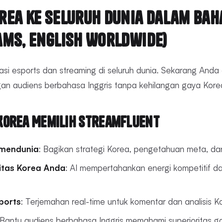
rea ke Seluruh Dunia dalam Bah
ams, English Worldwide)
i esports dan streaming di seluruh dunia. Sekarang Anda 
n audiens berbahasa Inggris tanpa kehilangan gaya Korea
Korea Memilih StreamFluent
 mendunia
: Bagikan strategi Korea, pengetahuan meta, d
itas Korea Anda
: AI mempertahankan energi kompetitif d
ports
: Terjemahan real-time untuk komentar dan analisis K
 Bantu audiens berbahasa Inggris memahami superioritas 