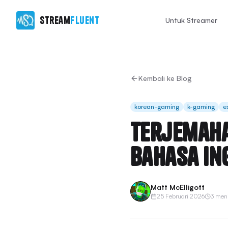
Stream
Fluent
Untuk Streamer
Kembali ke Blog
korean-gaming
k-gaming
e
Terjemaha
Bahasa In
Matt McElligott
25 Februari 2026
3 men