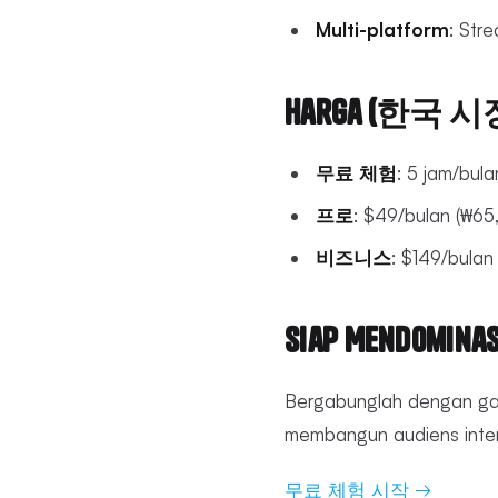
Multi-platform
: Str
Harga (한국 
무료 체험
: 5 jam/bul
프로
: $49/bulan (₩65
비즈니스
: $149/bulan
Siap Mendominas
Bergabunglah dengan ga
membangun audiens inter
무료 체험 시작 →