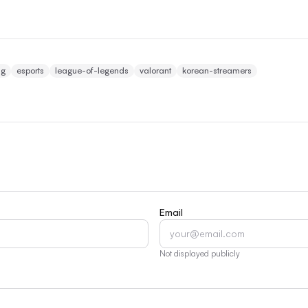
ng
esports
league-of-legends
valorant
korean-streamers
Email
Not displayed publicly