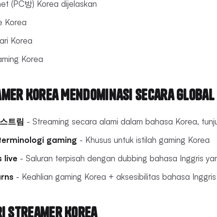
et (PC방) Korea dijelaskan
e Korea
ari Korea
aming Korea
mer Korea Mendominasi Secara Global
 스트림
- Streaming secara alami dalam bahasa Korea, tunj
terminologi gaming
- Khusus untuk istilah gaming Korea
 live
- Saluran terpisah dengan dubbing bahasa Inggris ya
arns
- Keahlian gaming Korea + aksesibilitas bahasa Inggris
ri Streamer Korea