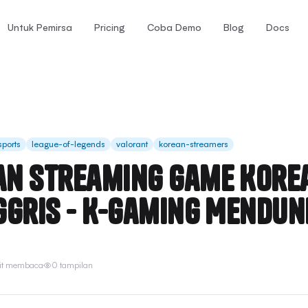
Untuk Pemirsa
Pricing
Coba Demo
Blog
Docs
sports
league-of-legends
valorant
korean-streamers
n Streaming Game Korea
ggris - K-Gaming Mendun
it membaca
0 tampilan