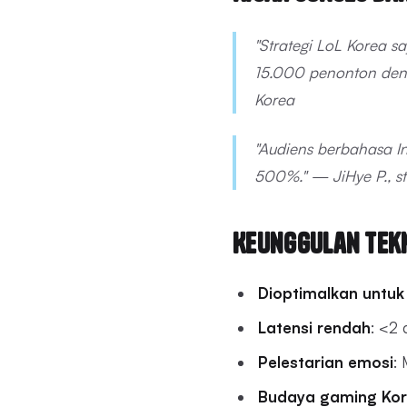
"Strategi LoL Korea s
15.000 penonton den
Korea
"Audiens berbahasa I
500%." — JiHye P., 
Keunggulan Tekn
Dioptimalkan untu
Latensi rendah
: <2 
Pelestarian emosi
:
Budaya gaming Ko