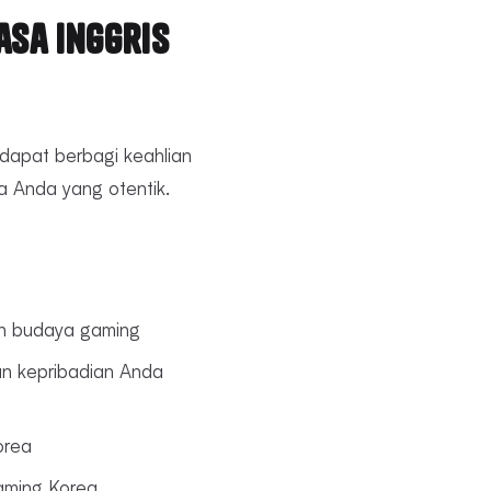
asa Inggris
dapat berbagi keahlian
 Anda yang otentik.
an budaya gaming
an kepribadian Anda
orea
gaming Korea