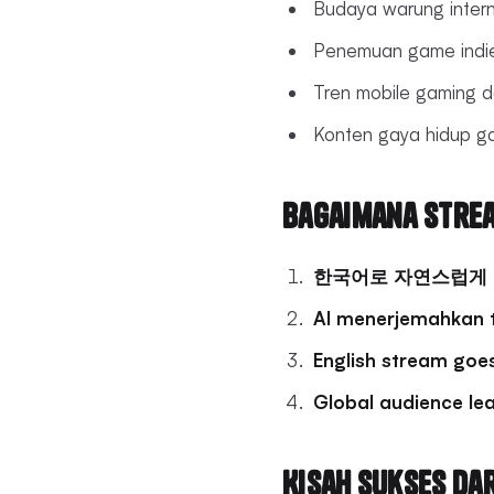
Budaya warung intern
Penemuan game indi
Tren mobile gaming d
Konten gaya hidup g
Bagaimana Strea
한국어로 자연스럽게
AI menerjemahkan 
English stream goes
Global audience le
Kisah Sukses da