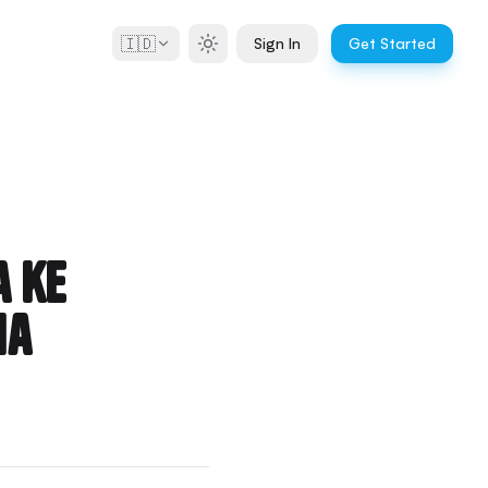
🇮🇩
Sign In
Get Started
 ke
ia