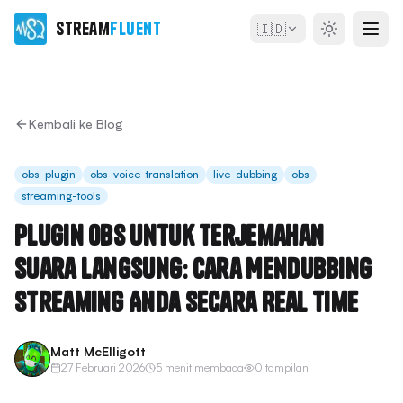
Stream
Fluent
🇮🇩
Kembali ke Blog
obs-plugin
obs-voice-translation
live-dubbing
obs
streaming-tools
Plugin OBS untuk Terjemahan
Suara Langsung: Cara Mendubbing
Streaming Anda Secara Real Time
Matt McElligott
27 Februari 2026
5 menit membaca
0 tampilan