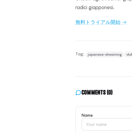
radici giapponesi.
無料トライアル開始 →
Tag:
japanese-streaming
vtu
Comments
(0)
Name