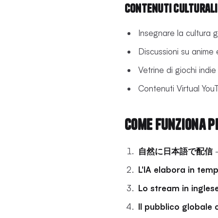
Contenuti culturali
Insegnare la cultura 
Discussioni su anime
Vetrine di giochi indi
Contenuti Virtual You
Come funziona p
自然に日本語で配信
-
L'IA elabora in tem
Lo stream in inglese
Il pubblico globale 