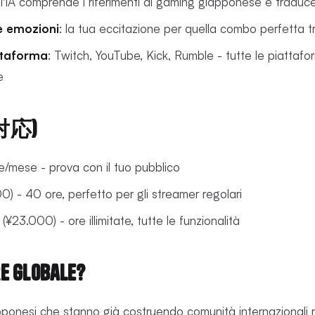
 l'IA comprende i riferimenti al gaming giapponese e tradu
e emozioni
: la tua eccitazione per quella combo perfetta t
ttaforma
: Twitch, YouTube, Kick, Rumble - tutte le piattafo
e
対応)
re/mese - prova con il tuo pubblico
) - 40 ore, perfetto per gli streamer regolari
(¥23.000) - ore illimitate, tutte le funzionalità
e globale?
apponesi che stanno già costruendo comunità internazionali r