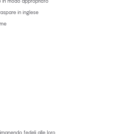
ce in modo appropriato
raspare in inglese
rme
imanendo fedeli alle loro