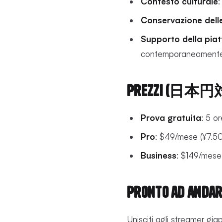
Contesto culturale
:
Conservazione dell
Supporto della pia
contemporaneament
Prezzi (日本円
Prova gratuita
: 5 o
Pro
: $49/mese (¥7.500
Business
: $149/mese 
Pronto ad andar
Unisciti agli streamer gi