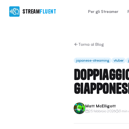
Stream
Fluent
Per gli Streamer
Torna al Blog
japanese-streaming
vtuber
Doppiaggio
giapponese
Matt McElligott
25 febbraio 2026
3 min d