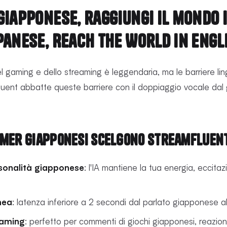
giapponese, raggiungi il mondo 
panese, Reach the World in Engl
 gaming e dello streaming è leggendaria, ma le barriere ling
uent abbatte queste barriere con il doppiaggio vocale dal g
amer giapponesi scelgono StreamFluen
rsonalità giapponese
: l'IA mantiene la tua energia, eccitaz
nea
: latenza inferiore a 2 secondi dal parlato giapponese al
gaming
: perfetto per commenti di giochi giapponesi, reazioni