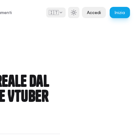
🇮🇹
menti
Accedi
Inizia
reale dal
 e VTuber