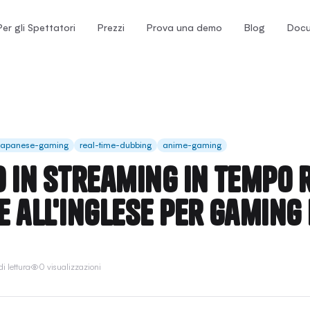
Per gli Spettatori
Prezzi
Prova una demo
Blog
Docu
japanese-gaming
real-time-dubbing
anime-gaming
 in streaming in tempo 
 all'inglese per gaming
i lettura
0 visualizzazioni