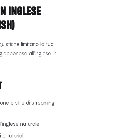
in inglese
ish)
uistiche limitano la tua
iapponese all'inglese in
t
ione e stile di streaming
l'inglese naturale
 e tutorial