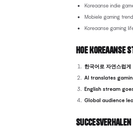
Koreaanse indie gam
Mobiele gaming trend
Koreaanse gaming lif
Hoe Koreaanse 
한국어로 자연스럽게
AI translates gami
English stream goes
Global audience le
Succesverhalen