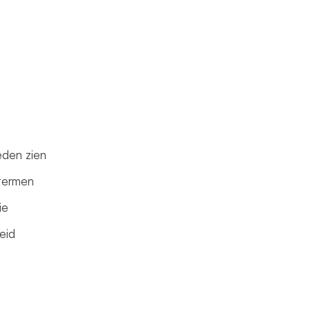
eden zien
termen
ie
eid