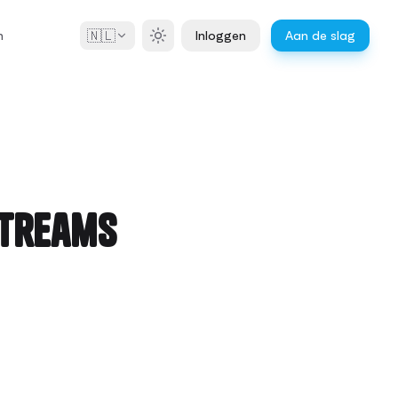
🇳🇱
n
Inloggen
Aan de slag
streams