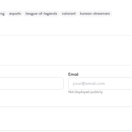
ing
esports
league-of-legends
valorant
korean-streamers
Email
Not displayed publicly