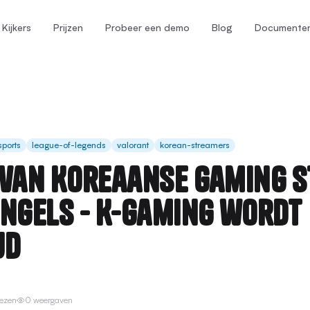
Kijkers
Prijzen
Probeer een demo
Blog
Documente
sports
league-of-legends
valorant
korean-streamers
 van Koreaanse gaming 
Engels - K-Gaming wordt
jd
lezen
0 weergaven