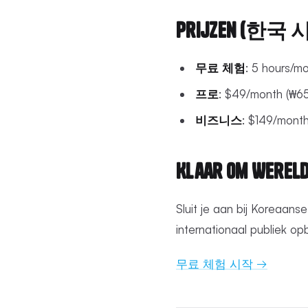
Prijzen (한국
무료 체험
: 5 hours/m
프로
: $49/month (₩65
비즈니스
: $149/month
Klaar om Wereld
Sluit je aan bij Koreaans
internationaal publiek o
무료 체험 시작 →