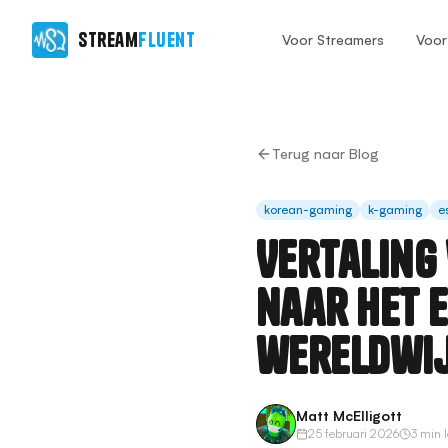
Stream
Fluent
Voor Streamers
Voor 
Terug naar Blog
korean-gaming
k-gaming
e
Vertaling
naar het 
wereldwi
Matt McElligott
25 februari 2026
3 min 