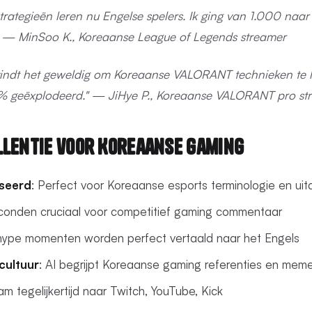
trategieën leren nu Engelse spelers. Ik ging van 1.000 naar
." — MinSoo K., Koreaanse League of Legends streamer
 vindt het geweldig om Koreaanse VALORANT technieken te l
 geëxplodeerd." — JiHye P., Koreaanse VALORANT pro st
llentie voor Koreaanse Gaming
seerd
: Perfect voor Koreaanse esports terminologie en uit
conden cruciaal voor competitief gaming commentaar
 hype momenten worden perfect vertaald naar het Engels
cultuur
: AI begrijpt Koreaanse gaming referenties en mem
am tegelijkertijd naar Twitch, YouTube, Kick