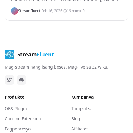
mga caption, at multi-platform na distribusyon para sa
StreamFluent
·
Feb 16, 2026
·
16
min
·
0
mga live stream. Mag-stream nang isang beses sa
S
iyong wika — abutin ang mga manonood sa 15+ na
wika nang sabay-sabay.
Stream
Fluent
Mag-stream nang isang beses. Mag-live sa 32 wika.
Produkto
Kumpanya
OBS Plugin
Tungkol sa
Chrome Extension
Blog
Pagpepresyo
Affiliates