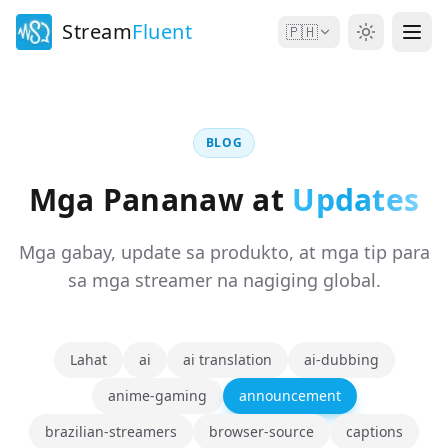
Stream
Fluent
🇵🇭
BLOG
Mga Pananaw at
Updates
Mga gabay, update sa produkto, at mga tip para
sa mga streamer na nagiging global.
Lahat
ai
ai translation
ai-dubbing
anime-gaming
announcement
brazilian-streamers
browser-source
captions