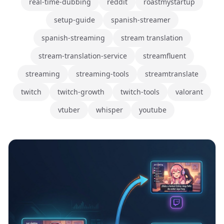
real-time-dubbing
reddit
roastmystartup
setup-guide
spanish-streamer
spanish-streaming
stream translation
stream-translation-service
streamfluent
streaming
streaming-tools
streamtranslate
twitch
twitch-growth
twitch-tools
valorant
vtuber
whisper
youtube