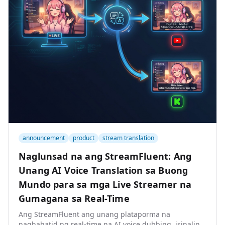
announcement
product
stream translation
Naglunsad na ang StreamFluent: Ang
Unang AI Voice Translation sa Buong
Mundo para sa mga Live Streamer na
Gumagana sa Real-Time
Ang StreamFluent ang unang plataporma na
naghahatid ng real-time na AI voice dubbing, isinaling