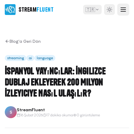
Stream
Fluent
🇹🇷
Blog'a Geri Dön
streaming
ai
language
İspanyol Yayıncılar: İngilizce
Dublaj Ekleyerek 200 Milyon
İzleyiciye Nasıl Ulaşılır?
StreamFluent
S
16 Şubat 2026
17 dakika okuma
0 görüntüleme