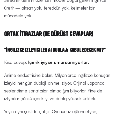
StreamFluent'in özel ses modeli doğal gelen İngilizce
üretir — aksan yok, tereddüt yok, kelimeler için
mücadele yok.
Ortak İtirazlar (ve Dürüst Cevaplar)
"İngilizce izleyiciler AI dublajı kabul edecek mi?"
Kısa cevap:
İçerik iyiyse umursamıyorlar.
Anime endüstrisine bakın. Milyonlarca İngilizce konuşan
izleyici her gün dublajlı anime izliyor. Orijinal Japonca
seslendirme sanatçıları olmadığını biliyorlar. Yine de
izliyorlar çünkü içerik iyi ve dublaj yüksek kaliteli.
Yayın aynı şekilde çalışır. Oyununuz eğlenceliyse,