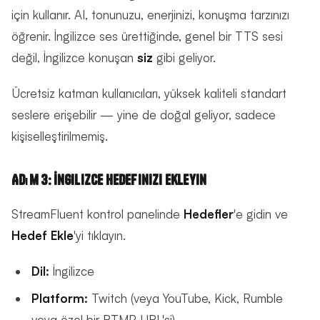
için kullanır. AI, tonunuzu, enerjinizi, konuşma tarzınızı
öğrenir. İngilizce ses ürettiğinde, genel bir TTS sesi
değil, İngilizce konuşan
siz
gibi geliyor.
Ücretsiz katman kullanıcıları, yüksek kaliteli standart
seslere erişebilir — yine de doğal geliyor, sadece
kişiselleştirilmemiş.
Adım 3: İngilizce Hedefinizi Ekleyin
StreamFluent kontrol panelinde
Hedefler
'e gidin ve
Hedef Ekle
'yi tıklayın.
Dil:
İngilizce
Platform:
Twitch (veya YouTube, Kick, Rumble
veya özel bir RTMP URL'si)