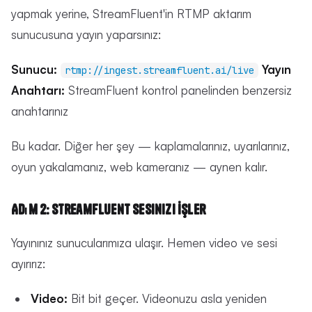
yapmak yerine, StreamFluent'in RTMP aktarım
sunucusuna yayın yaparsınız:
Sunucu:
Yayın
rtmp://ingest.streamfluent.ai/live
Anahtarı:
StreamFluent kontrol panelinden benzersiz
anahtarınız
Bu kadar. Diğer her şey — kaplamalarınız, uyarılarınız,
oyun yakalamanız, web kameranız — aynen kalır.
Adım 2: StreamFluent Sesinizi İşler
Yayınınız sunucularımıza ulaşır. Hemen video ve sesi
ayırırız:
Video:
Bit bit geçer. Videonuzu asla yeniden