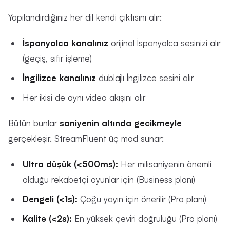
Yapılandırdığınız her dil kendi çıktısını alır:
İspanyolca kanalınız
orijinal İspanyolca sesinizi alır
(geçiş, sıfır işleme)
İngilizce kanalınız
dublajlı İngilizce sesini alır
Her ikisi de aynı video akışını alır
Bütün bunlar
saniyenin altında gecikmeyle
gerçekleşir. StreamFluent üç mod sunar:
Ultra düşük (<500ms):
Her milisaniyenin önemli
olduğu rekabetçi oyunlar için (Business planı)
Dengeli (<1s):
Çoğu yayın için önerilir (Pro planı)
Kalite (<2s):
En yüksek çeviri doğruluğu (Pro planı)