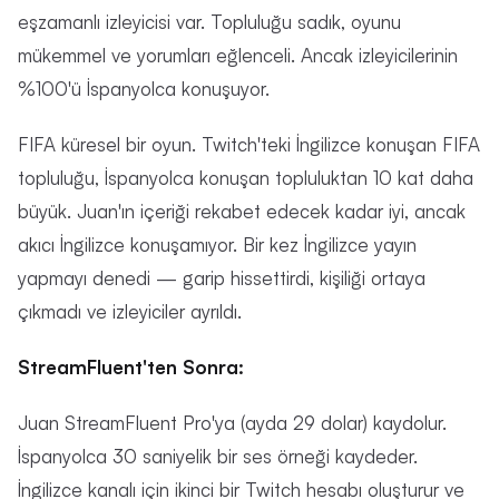
eşzamanlı izleyicisi var. Topluluğu sadık, oyunu
mükemmel ve yorumları eğlenceli. Ancak izleyicilerinin
%100'ü İspanyolca konuşuyor.
FIFA küresel bir oyun. Twitch'teki İngilizce konuşan FIFA
topluluğu, İspanyolca konuşan topluluktan 10 kat daha
büyük. Juan'ın içeriği rekabet edecek kadar iyi, ancak
akıcı İngilizce konuşamıyor. Bir kez İngilizce yayın
yapmayı denedi — garip hissettirdi, kişiliği ortaya
çıkmadı ve izleyiciler ayrıldı.
StreamFluent'ten Sonra:
Juan StreamFluent Pro'ya (ayda 29 dolar) kaydolur.
İspanyolca 30 saniyelik bir ses örneği kaydeder.
İngilizce kanalı için ikinci bir Twitch hesabı oluşturur ve