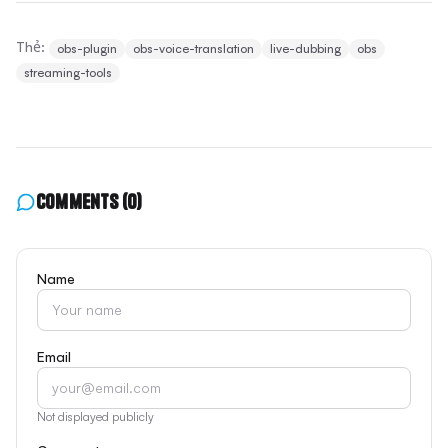
Thẻ:
obs-plugin
obs-voice-translation
live-dubbing
obs
streaming-tools
Comments
(0)
Name
Email
Not displayed publicly