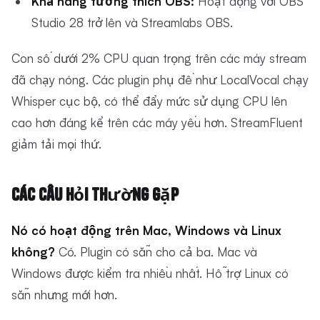
Khả năng tương thích OBS:
Hoạt động với OBS
Studio 28 trở lên và Streamlabs OBS.
Con số dưới 2% CPU quan trọng trên các máy stream
đã chạy nóng. Các plugin phụ đề như LocalVocal chạy
Whisper cục bộ, có thể đẩy mức sử dụng CPU lên
cao hơn đáng kể trên các máy yếu hơn. StreamFluent
giảm tải mọi thứ.
Các Câu Hỏi Thường Gặp
Nó có hoạt động trên Mac, Windows và Linux
không?
Có. Plugin có sẵn cho cả ba. Mac và
Windows được kiểm tra nhiều nhất. Hỗ trợ Linux có
sẵn nhưng mới hơn.