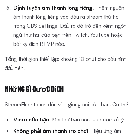
Định tuyến âm thanh lồng tiếng.
Thêm nguồn
âm thanh lồng tiếng vào đầu ra stream thứ hai
trong OBS Settings. Đầu ra đó trỏ đến kênh ngôn
ngữ thứ hai của bạn trên Twitch, YouTube hoặc
bất kỳ đích RTMP nào.
Tổng thời gian thiết lập: khoảng 10 phút cho cấu hình
đầu tiên.
Những Gì Được Dịch
StreamFluent dịch đầu vào giọng nói của bạn. Cụ thể:
Micro của bạn.
Mọi thứ bạn nói đều được xử lý.
Không phải âm thanh trò chơi.
Hiệu ứng âm