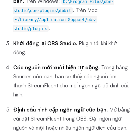
bạn.
Trên Windows:
C:\Program Files\obs-
. Trên Mac:
studio\obs-plugins\64bit
~/Library/Application Support/obs-
.
studio/plugins
Khởi động lại OBS Studio.
Plugin tải khi khởi
động.
Các nguồn mới xuất hiện tự động.
Trong bảng
Sources của bạn, bạn sẽ thấy các nguồn âm
thanh StreamFluent cho mỗi ngôn ngữ đã định cấu
hình.
Định cấu hình cặp ngôn ngữ của bạn.
Mở bảng
cài đặt StreamFluent trong OBS. Đặt ngôn ngữ
nguồn và một hoặc nhiều ngôn ngữ đích của bạn.