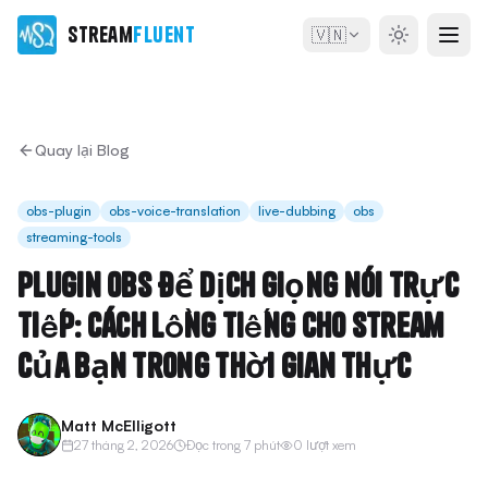
Stream
Fluent
🇻🇳
Quay lại Blog
obs-plugin
obs-voice-translation
live-dubbing
obs
streaming-tools
Plugin OBS để dịch giọng nói trực
tiếp: Cách lồng tiếng cho stream
của bạn trong thời gian thực
Matt McElligott
27 tháng 2, 2026
Đọc trong 7 phút
0 lượt xem