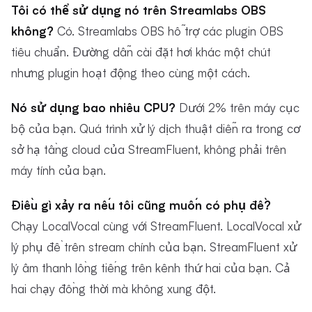
Tôi có thể sử dụng nó trên Streamlabs OBS
không?
Có. Streamlabs OBS hỗ trợ các plugin OBS
tiêu chuẩn. Đường dẫn cài đặt hơi khác một chút
nhưng plugin hoạt động theo cùng một cách.
Nó sử dụng bao nhiêu CPU?
Dưới 2% trên máy cục
bộ của bạn. Quá trình xử lý dịch thuật diễn ra trong cơ
sở hạ tầng cloud của StreamFluent, không phải trên
máy tính của bạn.
Điều gì xảy ra nếu tôi cũng muốn có phụ đề?
Chạy LocalVocal cùng với StreamFluent. LocalVocal xử
lý phụ đề trên stream chính của bạn. StreamFluent xử
lý âm thanh lồng tiếng trên kênh thứ hai của bạn. Cả
hai chạy đồng thời mà không xung đột.