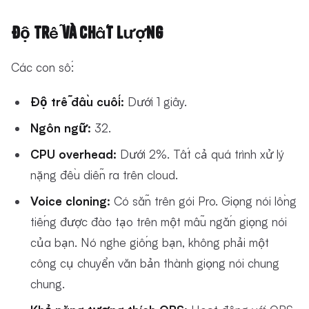
Độ Trễ và Chất Lượng
Các con số:
Độ trễ đầu cuối:
Dưới 1 giây.
Ngôn ngữ:
32.
CPU overhead:
Dưới 2%. Tất cả quá trình xử lý
nặng đều diễn ra trên cloud.
Voice cloning:
Có sẵn trên gói Pro. Giọng nói lồng
tiếng được đào tạo trên một mẫu ngắn giọng nói
của bạn. Nó nghe giống bạn, không phải một
công cụ chuyển văn bản thành giọng nói chung
chung.