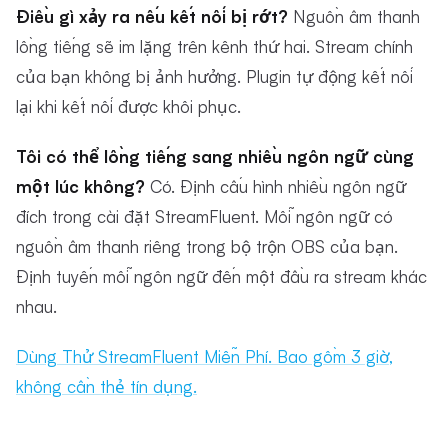
Điều gì xảy ra nếu kết nối bị rớt?
Nguồn âm thanh
lồng tiếng sẽ im lặng trên kênh thứ hai. Stream chính
của bạn không bị ảnh hưởng. Plugin tự động kết nối
lại khi kết nối được khôi phục.
Tôi có thể lồng tiếng sang nhiều ngôn ngữ cùng
một lúc không?
Có. Định cấu hình nhiều ngôn ngữ
đích trong cài đặt StreamFluent. Mỗi ngôn ngữ có
nguồn âm thanh riêng trong bộ trộn OBS của bạn.
Định tuyến mỗi ngôn ngữ đến một đầu ra stream khác
nhau.
Dùng Thử StreamFluent Miễn Phí. Bao gồm 3 giờ,
không cần thẻ tín dụng.