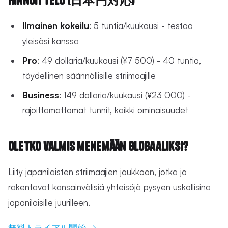
Hinnoittelu (日本円対応)
Ilmainen kokeilu
: 5 tuntia/kuukausi - testaa
yleisösi kanssa
Pro
: 49 dollaria/kuukausi (¥7 500) - 40 tuntia,
täydellinen säännöllisille striimaajille
Business
: 149 dollaria/kuukausi (¥23 000) -
rajoittamattomat tunnit, kaikki ominaisuudet
Oletko valmis menemään globaaliksi?
Liity japanilaisten striimaajien joukkoon, jotka jo
rakentavat kansainvälisiä yhteisöjä pysyen uskollisina
japanilaisille juurilleen.
無料トライアル開始 →