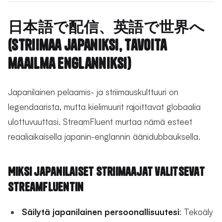
日本語で配信、英語で世界へ
(Striimaa japaniksi, tavoita
maailma englanniksi)
Japanilainen pelaamis- ja striimauskulttuuri on
legendaarista, mutta kielimuurit rajoittavat globaalia
ulottuvuuttasi. StreamFluent murtaa nämä esteet
reaaliaikaisella japanin-englannin äänidubbauksella.
Miksi japanilaiset striimaajat valitsevat
StreamFluentin
Säilytä japanilainen persoonallisuutesi
: Tekoäly