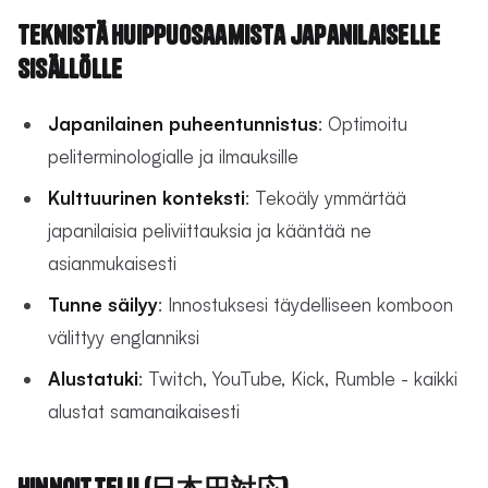
Teknistä huippuosaamista japanilaiselle
sisällölle
Japanilainen puheentunnistus
: Optimoitu
peliterminologialle ja ilmauksille
Kulttuurinen konteksti
: Tekoäly ymmärtää
japanilaisia peliviittauksia ja kääntää ne
asianmukaisesti
Tunne säilyy
: Innostuksesi täydelliseen komboon
välittyy englanniksi
Alustatuki
: Twitch, YouTube, Kick, Rumble - kaikki
alustat samanaikaisesti