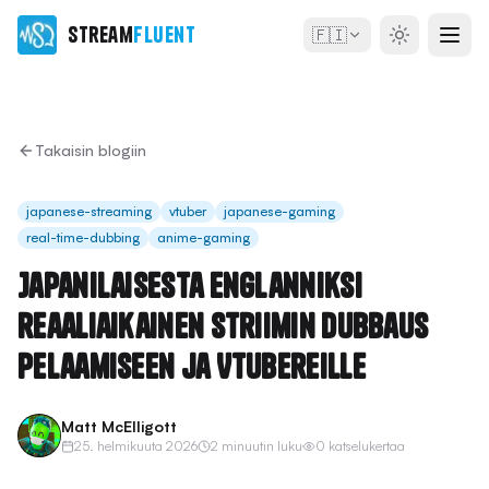
Stream
Fluent
🇫🇮
Takaisin blogiin
japanese-streaming
vtuber
japanese-gaming
real-time-dubbing
anime-gaming
Japanilaisesta englanniksi
reaaliaikainen striimin dubbaus
pelaamiseen ja VTubereille
Matt McElligott
25. helmikuuta 2026
2 minuutin luku
0 katselukertaa