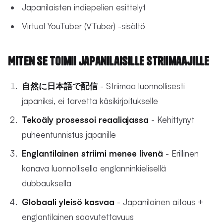
Japanilaisten indiepelien esittelyt
Virtual YouTuber (VTuber) -sisältö
Miten se toimii japanilaisille striimaajille
自然に日本語で配信
- Striimaa luonnollisesti
japaniksi, ei tarvetta käsikirjoitukselle
Tekoäly prosessoi reaaliajassa
- Kehittynyt
puheentunnistus japanille
Englantilainen striimi menee livenä
- Erillinen
kanava luonnollisella englanninkielisellä
dubbauksella
Globaali yleisö kasvaa
- Japanilainen aitous +
englantilainen saavutettavuus