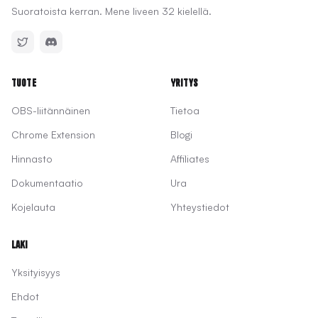
Suoratoista kerran. Mene liveen 32 kielellä.
Tuote
Yritys
OBS-liitännäinen
Tietoa
Chrome Extension
Blogi
Hinnasto
Affiliates
Dokumentaatio
Ura
Kojelauta
Yhteystiedot
Laki
Yksityisyys
Ehdot