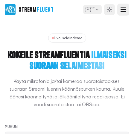
Stream
Fluent
🇫🇮
Live-selaindemo
Kokeile StreamFluentia
ilmaiseksi
suoraan selaimestasi
Käytä mikrofonia ja/tai kameraa suoratoistaaksesi
suoraan StreamFluentin käännösputken kautta. Kuule
äänesi käännettynä ja jälkiäänitettynä reaaliajassa. Ei
vaadi suoratoistoa tai OBS:ää.
PUHUN