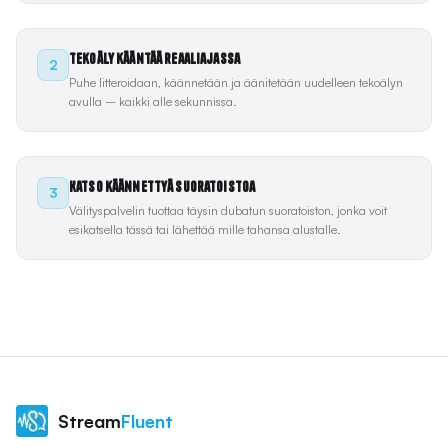
Tekoäly kääntää reaaliajassa
2
Puhe litteroidaan, käännetään ja äänitetään uudelleen tekoälyn
avulla – kaikki alle sekunnissa.
Katso käännettyä suoratoistoa
3
Välityspalvelin tuottaa täysin dubatun suoratoiston, jonka voit
esikatsella tässä tai lähettää mille tahansa alustalle.
Stream
Fluent