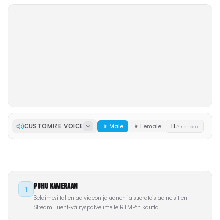
CUSTOMIZE VOICE
👨 Male
👩 Female
Brian
American
Valmis suoratoistoon
Puhu kameraan
1
Selaimesi tallentaa videon ja äänen ja suoratoistaa ne sitten
StreamFluent-välityspalvelimelle RTMP:n kautta.