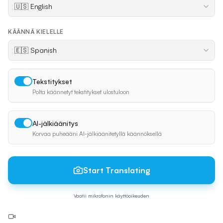
KÄÄNNÄ KIELELLE
Tekstitykset
Polta käännetyt tekstitykset ulostuloon
AI-jälkiäänitys
Korvaa puheääni AI-jälkiäänitetyllä käännöksellä
Start Translating
Vaatii mikrofonin käyttöoikeuden
Kamerasi