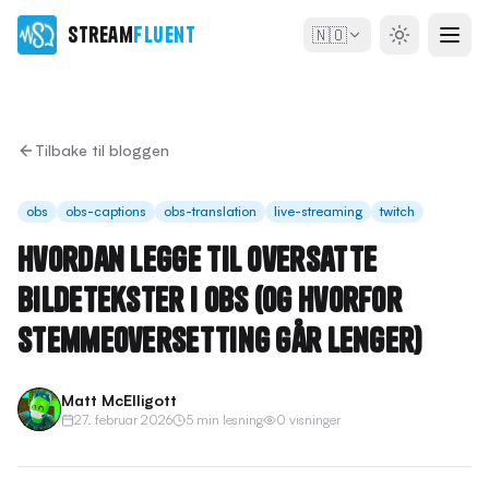
Stream
Fluent
🇳🇴
Tilbake til bloggen
obs
obs-captions
obs-translation
live-streaming
twitch
Hvordan legge til oversatte
bildetekster i OBS (og hvorfor
stemmeoversetting går lenger)
Matt McElligott
27. februar 2026
5 min lesning
0 visninger