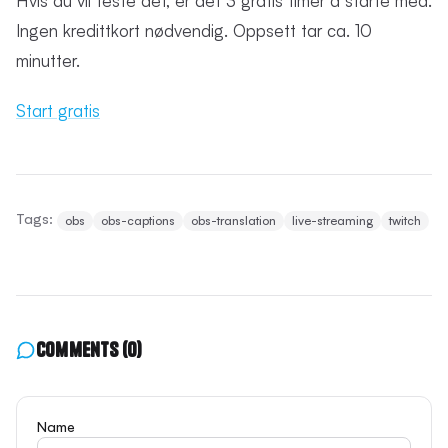
Hvis du vil teste det, er det 3 gratis timer å starte med.
Ingen kredittkort nødvendig. Oppsett tar ca. 10
minutter.
Start gratis
Tags:
obs
obs-captions
obs-translation
live-streaming
twitch
Comments
(0)
Name