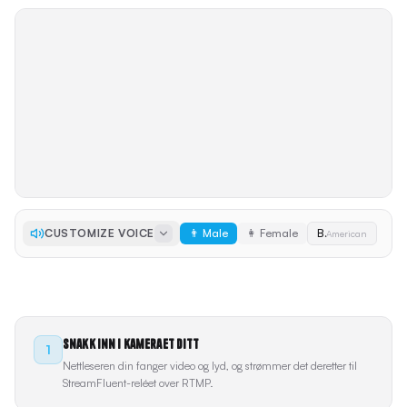
CUSTOMIZE VOICE
👨 Male
👩 Female
Brian
American
Klar til å strømme
Snakk inn i kameraet ditt
1
Nettleseren din fanger video og lyd, og strømmer det deretter til
StreamFluent-reléet over RTMP.