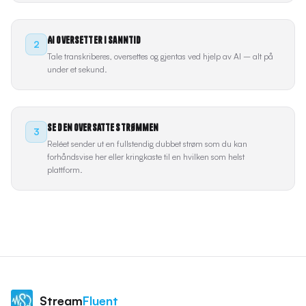
AI oversetter i sanntid
2
Tale transkriberes, oversettes og gjentas ved hjelp av AI – alt på
under et sekund.
Se den oversatte strømmen
3
Reléet sender ut en fullstendig dubbet strøm som du kan
forhåndsvise her eller kringkaste til en hvilken som helst
plattform.
Stream
Fluent