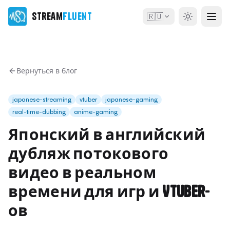
Stream
Fluent
🇷🇺
Вернуться в блог
japanese-streaming
vtuber
japanese-gaming
real-time-dubbing
anime-gaming
Японский в английский
дубляж потокового
видео в реальном
времени для игр и VTuber-
ов