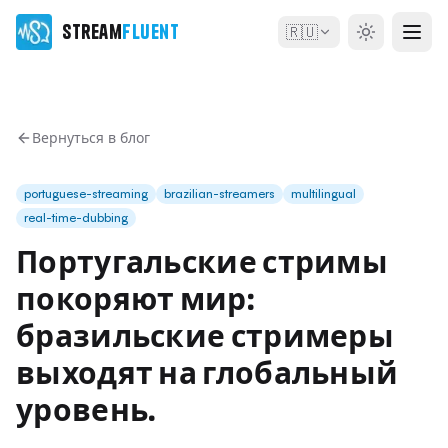
Stream
Fluent
🇷🇺
Вернуться в блог
portuguese-streaming
brazilian-streamers
multilingual
real-time-dubbing
Португальские стримы
покоряют мир:
бразильские стримеры
выходят на глобальный
уровень.