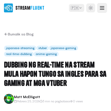
Stream
Fluent
🇵🇭
Bumalik sa Blog
japanese-streaming
vtuber
japanese-gaming
real-time-dubbing
anime-gaming
Dubbing ng Real-Time na Stream
mula Hapon tungo sa Ingles para sa
Gaming at mga VTuber
Matt McElligott
Pebrero 25, 2026
3 min na pagbabasa
0 views