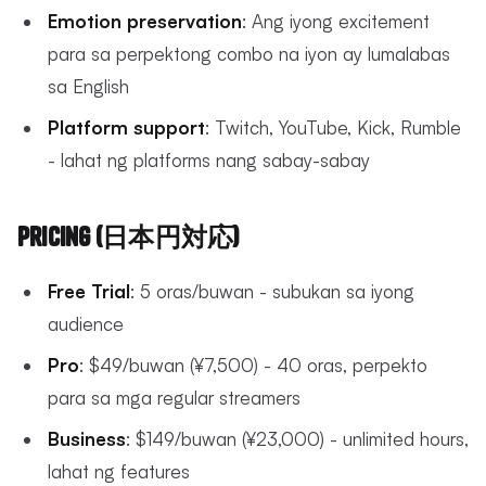
Emotion preservation
: Ang iyong excitement
para sa perpektong combo na iyon ay lumalabas
sa English
Platform support
: Twitch, YouTube, Kick, Rumble
- lahat ng platforms nang sabay-sabay
Pricing (日本円対応)
Free Trial
: 5 oras/buwan - subukan sa iyong
audience
Pro
: $49/buwan (¥7,500) - 40 oras, perpekto
para sa mga regular streamers
Business
: $149/buwan (¥23,000) - unlimited hours,
lahat ng features