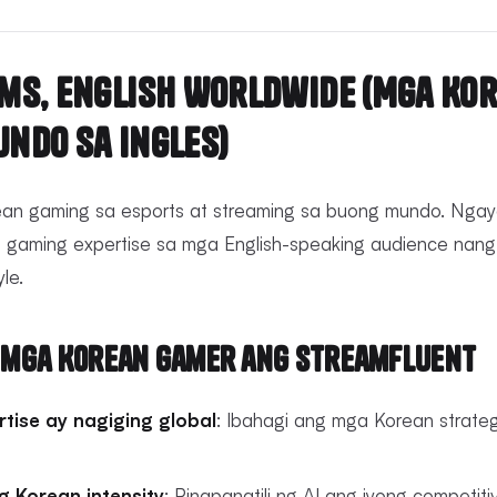
ms, English Worldwide (Mga Ko
ndo sa Ingles)
an gaming sa esports at streaming sa buong mundo. Ngay
n gaming expertise sa mga English-speaking audience nan
le.
ng mga Korean Gamer ang StreamFluent
tise ay nagiging global
: Ibahagi ang mga Korean strate
ng Korean intensity
: Pinapanatili ng AI ang iyong competiti