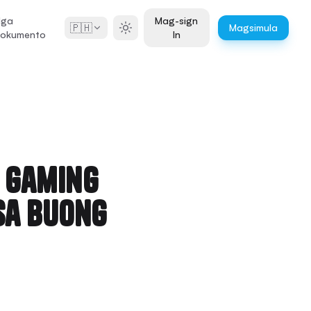
ga
Mag-sign
🇵🇭
Magsimula
okumento
In
a Gaming
sa Buong