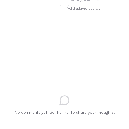
Not displayed publicly
No comments yet. Be the first to share your thoughts.