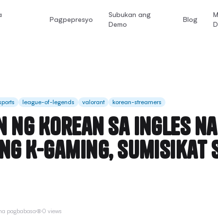
a
Subukan ang
M
Pagpepresyo
Blog
Demo
D
sports
league-of-legends
valorant
korean-streamers
n ng Korean sa Ingles n
Ang K-Gaming, Sumisikat 
 na pagbabasa
0 views