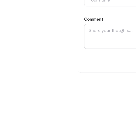
Comment