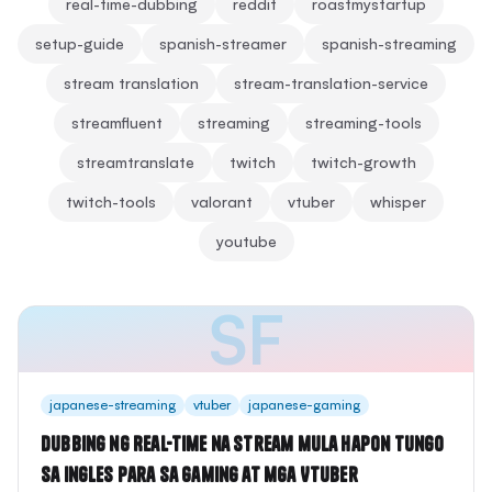
real-time-dubbing
reddit
roastmystartup
setup-guide
spanish-streamer
spanish-streaming
stream translation
stream-translation-service
streamfluent
streaming
streaming-tools
streamtranslate
twitch
twitch-growth
twitch-tools
valorant
vtuber
whisper
youtube
SF
japanese-streaming
vtuber
japanese-gaming
Dubbing ng Real-Time na Stream mula Hapon tungo
sa Ingles para sa Gaming at mga VTuber