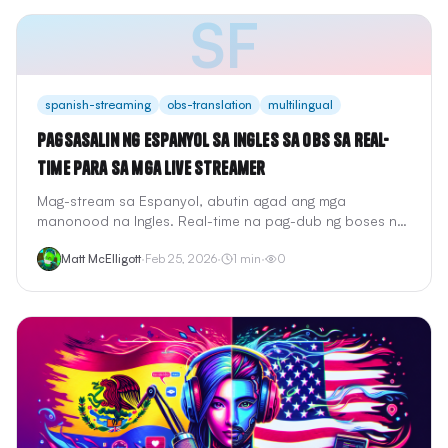
SF
spanish-streaming
obs-translation
multilingual
Pagsasalin ng Espanyol sa Ingles sa OBS sa Real-
Time para sa mga Live Streamer
Mag-stream sa Espanyol, abutin agad ang mga
manonood na Ingles. Real-time na pag-dub ng boses na
may <2s na latency para sa OBS.
Matt McElligott
·
Feb 25, 2026
·
1
min
·
0