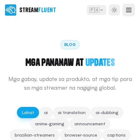
Stream
Fluent
🇵🇭
BLOG
Mga Pananaw at
Updates
Mga gabay, update sa produkto, at mga tip para
sa mga streamer na nagiging global.
Lahat
ai
ai translation
ai-dubbing
anime-gaming
announcement
brazilian-streamers
browser-source
captions