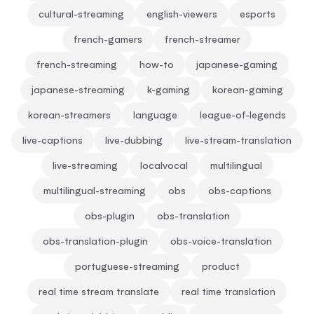
cultural-streaming
english-viewers
esports
french-gamers
french-streamer
french-streaming
how-to
japanese-gaming
japanese-streaming
k-gaming
korean-gaming
korean-streamers
language
league-of-legends
live-captions
live-dubbing
live-stream-translation
live-streaming
localvocal
multilingual
multilingual-streaming
obs
obs-captions
obs-plugin
obs-translation
obs-translation-plugin
obs-voice-translation
portuguese-streaming
product
real time stream translate
real time translation