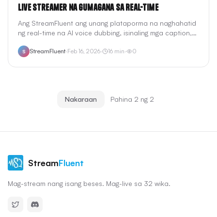
Live Streamer na Gumagana sa Real-Time
Ang StreamFluent ang unang plataporma na naghahatid
ng real-time na AI voice dubbing, isinaling mga caption,
at multi-platform na distribusyon para sa mga live
StreamFluent
·
Feb 16, 2026
·
16
min
·
0
stream. Mag-stream nang isang beses sa iyong wika —
S
abutin ang mga manonood sa 15+ na wika nang sabay-
sabay.
Nakaraan
Pahina 2 ng 2
Stream
Fluent
Mag-stream nang isang beses. Mag-live sa 32 wika.