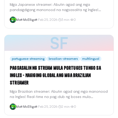
Mga Japanese streamer: Abutin agad ang mga
pandaigdigang manonood na nagsasalita ng Ingles!
Pinapanatili ng real-time na voice dubbing ang iyong
Matt McElligott
·
Feb 25, 2026
·
3
min
·
0
personalidad. <2s na latency, gumagana sa OBS,
Twitch, YouTube.
SF
portuguese-streaming
brazilian-streamers
multilingual
Pagsasalin ng Stream mula Portuges tungo sa
Ingles - Nagiging Global ang mga Brazilian
Streamer
Mga Brazilian streamer: Abutin agad ang mga manonood
na Ingles! Real-time na pag-dub ng boses mula
Portuguese patungong Ingles. <2s na latency, gumagana
Matt McElligott
·
Feb 25, 2026
·
2
min
·
0
sa Twitch, YouTube, OBS.