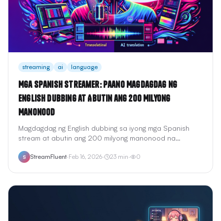
streaming
ai
language
Mga Spanish Streamer: Paano Magdagdag ng
English Dubbing at Abutin ang 200 Milyong
Manonood
Magdagdag ng English dubbing sa iyong mga Spanish
stream at abutin ang 200 milyong manonood na
nagsasalita ng Ingles.
StreamFluent
·
Feb 16, 2026
·
23
min
·
0
S