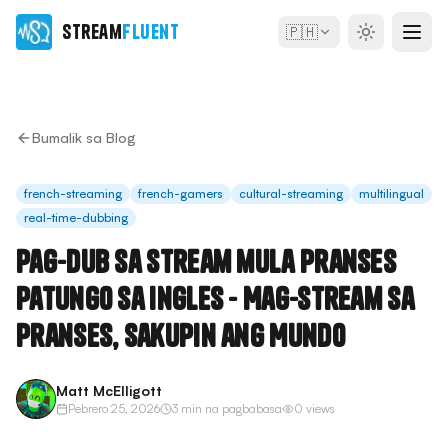
Stream
Fluent
🇵🇭
Bumalik sa Blog
french-streaming
french-gamers
cultural-streaming
multilingual
real-time-dubbing
Pag-dub sa Stream mula Pranses
patungo sa Ingles - Mag-stream sa
Pranses, Sakupin ang Mundo
Matt McElligott
Pebrero 25, 2026
3 min na pagbabasa
0 views