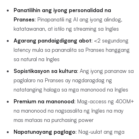
Panatilihin ang iyong personalidad na
Pranses
: Pinapanatili ng AI ang iyong alindog,
katatawanan, at istilo ng streaming sa Ingles
Agarang pandaigdigang abot
: <2 segundong
latency mula sa pananalita sa Pranses hanggang
sa natural na Ingles
Sopistikasyon sa kultura
: Ang iyong pananaw sa
paglalaro na Pranses ay nagdaragdag ng
natatanging halaga sa mga manonood na Ingles
Premium na manonood
: Mag-access ng 400M+
na manonood na nagsasalita ng Ingles na may
mas mataas na purchasing power
Napatunayang paglago
: Nag-uulat ang mga