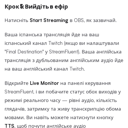
Крок 5: Вийдіть в ефір
Натисніть
Start Streaming
в OBS, як зазвичай.
Ваша іспанська трансляція йде на ваш
іспанський канал Twitch (якщо ви налаштували
"Final Destination" у StreamFluent). Ваша англійська
трансляція з дубльованим англійським аудіо йде
на ваш англійський канал Twitch.
Відкрийте
Live Monitor
на панелі керування
StreamFluent, і ви побачите статус обох виходів у
режимі реального часу — рівні аудіо, кількість
глядачів, затримку та живу транскрипцію обома
мовами. Ви навіть можете натиснути кнопку
TTS
, щоб почути англійське аудіо