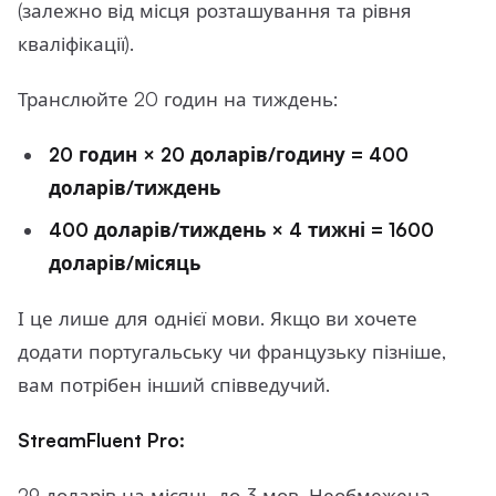
(залежно від місця розташування та рівня
кваліфікації).
Транслюйте 20 годин на тиждень:
20 годин × 20 доларів/годину = 400
доларів/тиждень
400 доларів/тиждень × 4 тижні = 1600
доларів/місяць
І це лише для однієї мови. Якщо ви хочете
додати португальську чи французьку пізніше,
вам потрібен інший співведучий.
StreamFluent Pro:
29 доларів на місяць до 3 мов. Необмежена