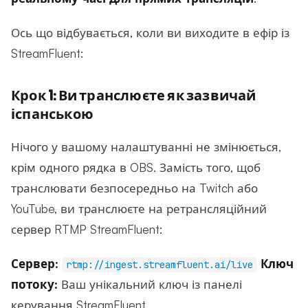
Ось що відбувається, коли ви виходите в ефір із
StreamFluent:
Крок 1: Ви транслюєте як зазвичай
іспанською
Нічого у вашому налаштуванні не змінюється,
крім одного рядка в OBS. Замість того, щоб
транслювати безпосередньо на Twitch або
YouTube, ви транслюєте на ретрансляційний
сервер RTMP StreamFluent:
Сервер:
Ключ
rtmp://ingest.streamfluent.ai/live
потоку:
Ваш унікальний ключ із панелі
керування StreamFluent