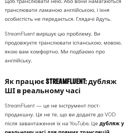
щоб транслювати нею. Або вони намагаються
транслювати ламаною англійською, і їхня
особистість не передається. Глядачі йдуть.
StreamFluent вирішує цю проблему. Ви
продовжуєте транслювати іспанською, мовою,
якою вам комфортно. Ми подбаємо про
англійську.
Як працює StreamFluent: дубляж
ШІ в реальному часі
StreamFluent — це не інструмент пост-
продакшну. Це не те, що ви додаєте до VOD
після завантаження їх на YouTube. Це
дубляж у
реальному часі для прямих трансляцій
.