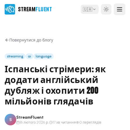
Stream
Fluent
🇺🇦
Повернутися до блогу
streaming
ai
language
Іспанські стрімери: як
додати англійський
дубляж і охопити 200
мільйонів глядачів
StreamFluent
S
16 лютого 2026 р.
17 хв читання
0 переглядів