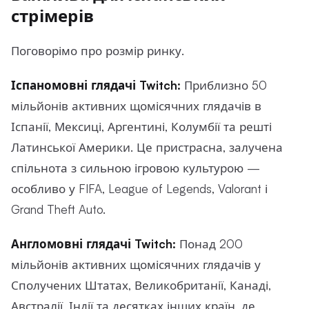
стрімерів
Поговорімо про розмір ринку.
Іспаномовні глядачі Twitch:
Приблизно 50
мільйонів активних щомісячних глядачів в
Іспанії, Мексиці, Аргентині, Колумбії та решті
Латинської Америки. Це пристрасна, залучена
спільнота з сильною ігровою культурою —
особливо у FIFA, League of Legends, Valorant і
Grand Theft Auto.
Англомовні глядачі Twitch:
Понад 200
мільйонів активних щомісячних глядачів у
Сполучених Штатах, Великобританії, Канаді,
Австралії, Індії та десятках інших країн, де