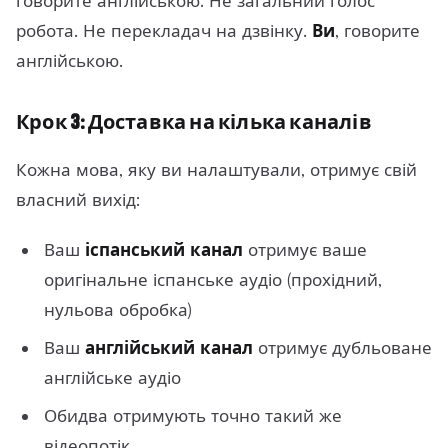
говорите англійською. Не загальний голос
робота. Не перекладач на дзвінку.
Ви
, говорите
англійською.
Крок 3: Доставка на кілька каналів
Кожна мова, яку ви налаштували, отримує свій
власний вихід:
Ваш
іспанський канал
отримує ваше
оригінальне іспанське аудіо (прохідний,
нульова обробка)
Ваш
англійський канал
отримує дубльоване
англійське аудіо
Обидва отримують точно такий же
відеопотік