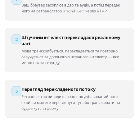
Ваш браузер захоплює відео та аудіо, а потім передає
його на ретранслятор StreamFluent через RTMP.
Штучний інтелект перекладає в реальному
2
часі
Мова транскрибується, перекладається та повторно
озвучується за допомогою штучного інтелекту — все
менш ніж за секунду.
Перегляд перекладеного потоку
3
Ретранслятор виводить повністю дубльований потік,
який ви можете переглянути тут або транслювати на
будь-яку платформу.